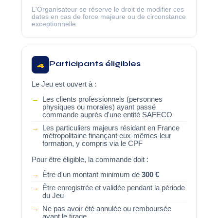
L'Organisateur se réserve le droit de modifier ces
dates en cas de force majeure ou de circonstance
exceptionnelle.
Participants éligibles
4
Le Jeu est ouvert à :
Les clients professionnels (personnes
physiques ou morales) ayant passé
commande auprès d'une entité SAFECO
Les particuliers majeurs résidant en France
métropolitaine finançant eux-mêmes leur
formation, y compris via le CPF
Pour être éligible, la commande doit :
Être d'un montant minimum de
300 €
Être enregistrée et validée pendant la période
du Jeu
Ne pas avoir été annulée ou remboursée
avant le tirage