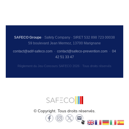
SAFECO Groupe
· Safety Company · SIRET 532 898 723 00038
59 boulevard Jean Mermoz, 13700 Marignane
contact@adif-safeco.com
·
contact@safeco-prevention.com
·
04
42 51 33 47
Règlement du Jeu-Concours SAFECO 2026 · Tous droits réservés
© Copyright. Tous droits réservés.