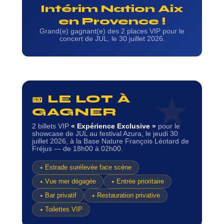
Intérim Nation Aix
en Provence !
Grand(e) gagnant(e) des 2 places VIP pour le
concert de JUL, le 30 juillet 2026.
🎫 LE LOT À
GAGNER
2 billets VIP
« Expérience Exclusive »
pour le
showcase de JUL au festival Azura, le jeudi 30
juillet 2026, à la Base Nature François Léotard de
Fréjus — de 18h00 à 02h00.
Estrade surélevée face scène
Vue mer dégagée
Entrée prioritaire
Bar privatif
Restauration privative
Toilettes VIP