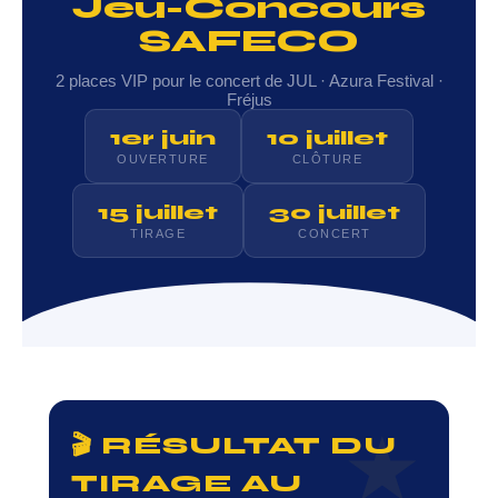
Jeu-Concours
SAFECO
2 places VIP pour le concert de JUL · Azura Festival ·
Fréjus
1er juin
10 juillet
OUVERTURE
CLÔTURE
15 juillet
30 juillet
TIRAGE
CONCERT
🎬 RÉSULTAT DU
TIRAGE AU