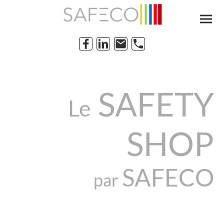
SAFETY
Le
SHOP
SAFECO
par
Votre boutique en ligne dédiée à la sécurité incendie et aux
premiers secours.